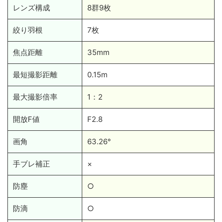
レンズ構成
8群9枚
絞り羽根
7枚
焦点距離
35mm
最短撮影距離
0.15m
最大撮影倍率
1：2
開放F値
F2.8
画角
63.26°
手ブレ補正
×
防塵
○
防滴
○