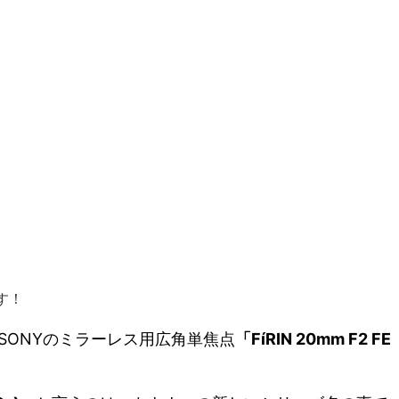
す！
ら、SONYのミラーレス用広角単焦点
「FíRIN 20mm F2 FE