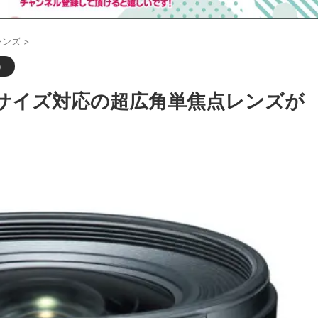
レンズ
>
）
フルサイズ対応の超広角単焦点レンズが