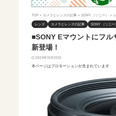
TOP
>
カメラとレンズの記事
>
SONY （ソニー）
>
レンズ
カメラとレンズの記事
SONY （ソニー
■SONY Eマウントに
新登場！
2023年10月25日
本ページはプロモーションが含まれています