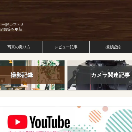
。一眼レフ・ミ
記録等を更新
写真の撮り方
レビュー記事
撮影記録
撮影記録
カメラ関連記事