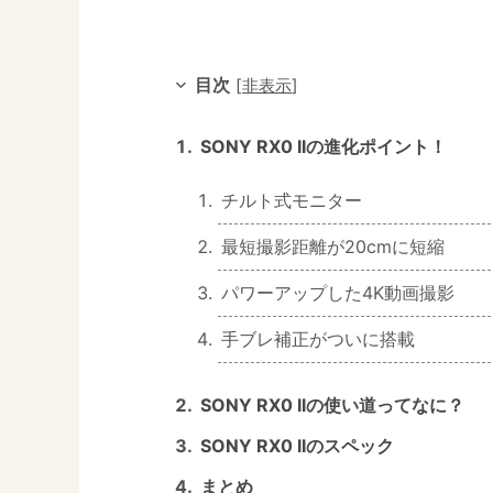
目次
[
非表示
]
SONY RX0 IIの進化ポイント！
チルト式モニター
最短撮影距離が20cmに短縮
パワーアップした4K動画撮影
手ブレ補正がついに搭載
SONY RX0 IIの使い道ってなに？
SONY RX0 IIのスペック
まとめ