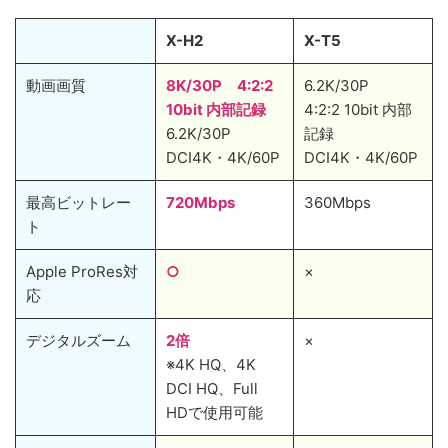
X-H2
X-T5
動画画質
8K/30P 4:2:2
6.2K/30P
10bit 内部記録
4:2:2 10bit 内部
6.2K/30P
記録
DCI4K・4K/60P
DCI4K・4K/60P
最高ビットレー
720Mbps
360Mbps
ト
Apple ProRes対
○
×
応
デジタルズーム
2倍
×
※4K HQ、4K
DCI HQ、Full
HDで使用可能