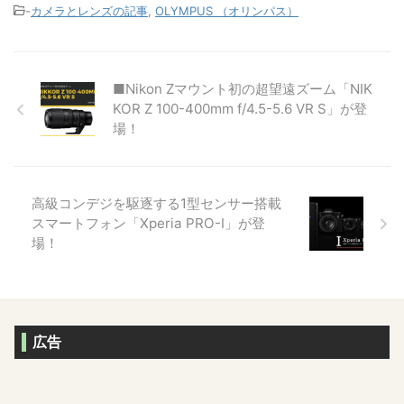
-
カメラとレンズの記事
,
OLYMPUS （オリンパス）
■Nikon Zマウント初の超望遠ズーム「NIK
KOR Z 100-400mm f/4.5-5.6 VR S」が登
場！
高級コンデジを駆逐する1型センサー搭載
スマートフォン「Xperia PRO-I」が登
場！
広告