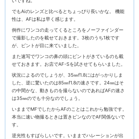
いですね。
でもAiのレンズと比べるとちょっぴり長いかな。 機能
性は、AFは私は早く感じます。
例作にワンコの走ってくるところをノーファインダー
で撮影したのを載せておきます。3枚のうち1枚です
が、ピントが目に来ていました。
また速写でワンコの鼻の頭にピントがきているのも載
せておきます。お店でAF-Sを試させてもらいました。
状況によるのでしょうが、35㎜f1.8にはがっかりしま
した、逆に驚いたのは85㎜f1.8の速さです。24㎜はそ
の中間かな、動きものを撮らないのであればAFの速さ
は35㎜のでも十分なのでしょう。
いままでMFでしたからAFのことはこれから勉強です。
本当に速い物撮るときは置きピンなのでAF関係ないで
す。
逆光性もすばらしいです。いままでハレーションが出