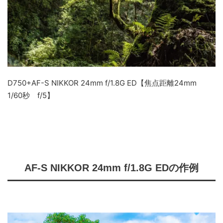
D750+AF-S NIKKOR 24mm f/1.8G ED【焦点距離24mm
1/60秒 f/5】
AF-S NIKKOR 24mm f/1.8G EDの作例