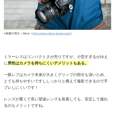
※画像引用元：Nikon（
http://www.nikon-image.com/
）
ミラーレスはコンパクトさが売りですが、小型すぎるがゆえ
に
男性はカメラを持ちにくいデメリットもある。
一眼レフはカメラ本体が大きくグリップの部分も深いため、
とても持ちやすいですししっかりと構えて撮影できるので手
ブレしにくいです！
レンズが重くて長い望遠レンズを装着しても、安定して撮れ
るのもメリットですね。