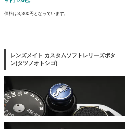
ッド」の3色。
価格は3,300円となっています。
レンズメイト カスタムソフトレリーズボタ
ン(タツノオトシゴ)