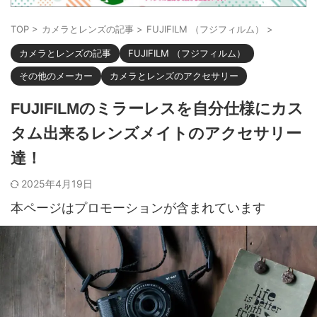
TOP
>
カメラとレンズの記事
>
FUJIFILM （フジフィルム）
>
カメラとレンズの記事
FUJIFILM （フジフィルム）
その他のメーカー
カメラとレンズのアクセサリー
FUJIFILMのミラーレスを自分仕様にカス
タム出来るレンズメイトのアクセサリー
達！
2025年4月19日
本ページはプロモーションが含まれています