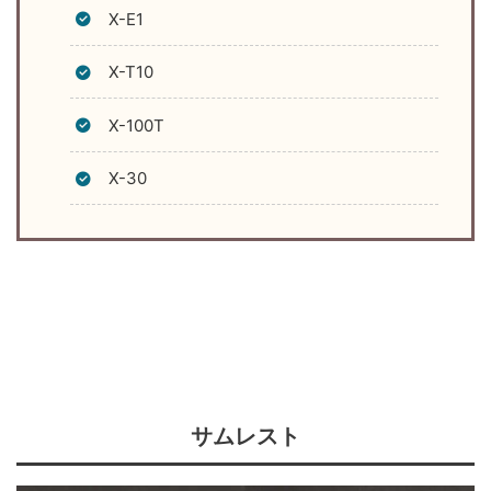
X-E1
X-T10
X-100T
X-30
サムレスト