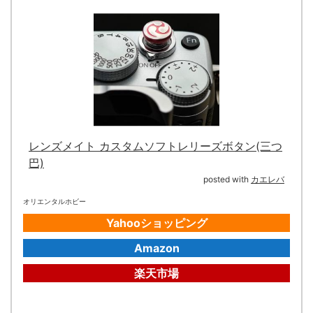
レンズメイト カスタムソフトレリーズボタン(三つ
巴)
posted with
カエレバ
オリエンタルホビー
Yahooショッピング
Amazon
楽天市場