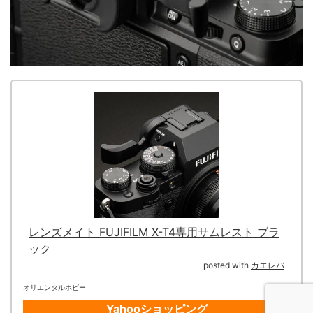
レンズメイト FUJIFILM X-T4専用サムレスト ブラ
ック
posted with
カエレバ
オリエンタルホビー
Yahooショッピング