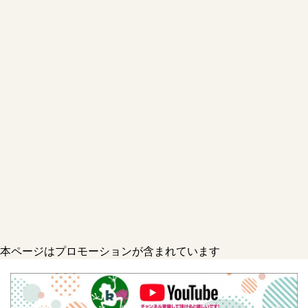
本ページはプロモーションが含まれています