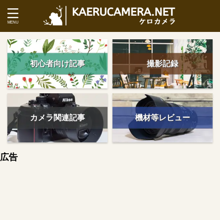
初心者向け記事
撮影記録
カメラ関連記事
機材等レビュー
広告