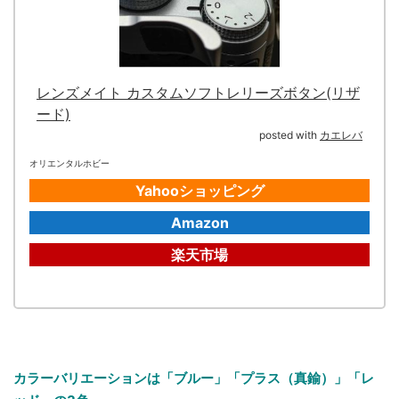
レンズメイト カスタムソフトレリーズボタン(リザ
ード)
posted with
カエレバ
オリエンタルホビー
Yahooショッピング
Amazon
楽天市場
カラーバリエーションは「ブルー」「プラス（真鍮）」「レ