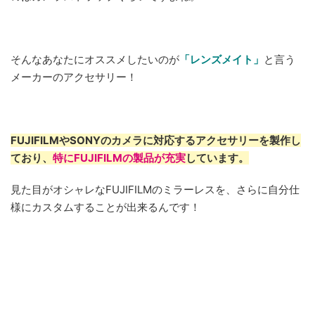
そんなあなたにオススメしたいのが
「レンズメイト」
と言う
メーカーのアクセサリー！
FUJIFILMやSONYのカメラに対応するアクセサリーを製作し
ており、
特にFUJIFILMの製品が充実
しています。
見た目がオシャレなFUJIFILMのミラーレスを、さらに自分仕
様にカスタムすることが出来るんです！