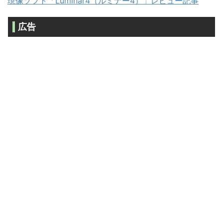
現像ソフト「Luminar4（ルミナー4）」レビュー記事
広告