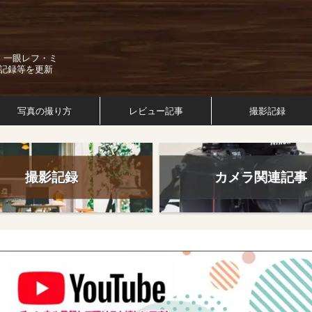
。一眼レフ・ミ
記録等を更新
写真の撮り方
レビュー記事
撮影記録
撮影記録
カメラ関連記事