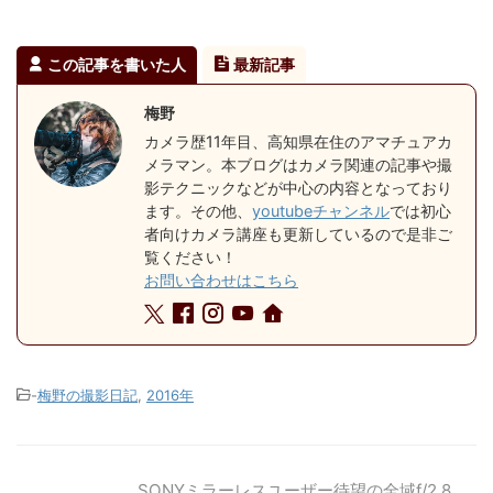
この記事を書いた人
最新記事
梅野
カメラ歴11年目、高知県在住のアマチュアカ
メラマン。本ブログはカメラ関連の記事や撮
影テクニックなどが中心の内容となっており
ます。その他、
youtubeチャンネル
では初心
者向けカメラ講座も更新しているので是非ご
覧ください！
お問い合わせはこちら
-
梅野の撮影日記
,
2016年
SONYミラーレスユーザー待望の全域f/2.8