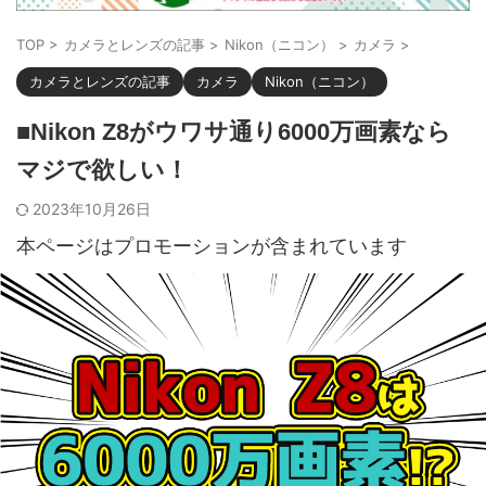
TOP
>
カメラとレンズの記事
>
Nikon（ニコン）
>
カメラ
>
カメラとレンズの記事
カメラ
Nikon（ニコン）
■Nikon Z8がウワサ通り6000万画素なら
マジで欲しい！
2023年10月26日
本ページはプロモーションが含まれています