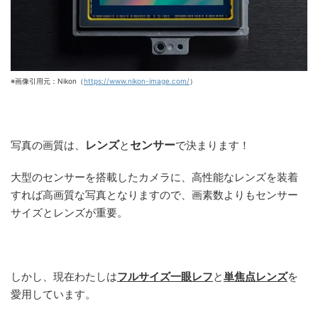
※画像引用元：Nikon（
https://www.nikon-image.com/
）
レンズ
センサー
写真の画質は、
と
で決まります！
大型のセンサーを搭載したカメラに、高性能なレンズを装着
すれば高画質な写真となりますので、画素数よりもセンサー
サイズとレンズが重要。
しかし、現在わたしは
フルサイズ一眼レフ
と
単焦点レンズ
を
愛用しています。