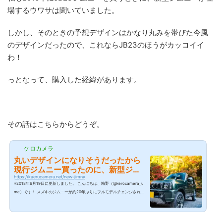
場するウワサは聞いていました。
しかし、そのときの予想デザインはかなり丸みを帯びた今風
のデザインだったので、これならJB23のほうがカッコイイ
わ！
っとなって、購入した経緯があります。
その話はこちらからどうぞ。
ケロカメラ
丸いデザインになりそうだったから
現行ジムニー買ったのに、新型ジム
ニーがカッコいい件！
https://kaerucamera.net/new-jimny
※2018年6月19日に更新しました。 こんにちは、梅野（@kerocamera_u
me）です！ スズキのジムニーが約20年ぶりにフルモデルチェンジされそ
うです！ジムニーに乗っている私としてはとても気になるところなんです
（笑） 新型ジムニーのデザインは今風の丸っこいデザインになると予想さ
れていました。拾ってきた画像ですが下記みたいな感じですね。 確かに