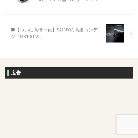
■【ついに高倍率化】SONYの高級コンデ
ジ「RX100 VI」
広告