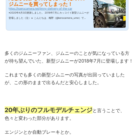
ジムニーを買ってしまった！
https://kaerucamera.net/jimny-delivery-of-the-car
※2020年4月3日更新しました。 2018年7月にカッコイイ新型ジムニーが
登場しました（泣）ｗ こんにちは、梅野（@kerocamera_ume）で
す！ 風景写真が好きで、山の中へ滝を取りに行ったり頂上からの景色を撮
影したりしていますが、今のっている車だと不便な点が多いんですよ
ね。 今の車は車高が低いので車体を擦ったり、行けない道があったり。
そこで車検が切れるタイミングに合わせて、車を買い替えました。 新しい
相棒はスズキのジムニー！ これは納車される前に、車屋さんが送ってく
れた写真です...
多くのジムニーファン、ジムニーのことが気になっている方
が待ち望んでいた、新型ジムニーが2018年7月に登場します！
これまでも多くの新型ジムニーの写真が出回っていました
が、この形のままで出るんだと安心しました。
20年ぶりのフルモデルチェンジ
と言うことで、
色々と変わった部分があります。
エンジンとか自動ブレーキとか。