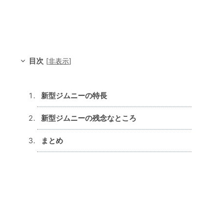
現代っぽい感じになるのですが、ジムニーには似合わないと思う。 このデ
ザインでは無いとしても、空力性能を上げて燃費を追求する時代に現行ジ
ムニーよ...
目次
[
非表示
]
新型ジムニーの特長
新型ジムニーの残念なところ
まとめ