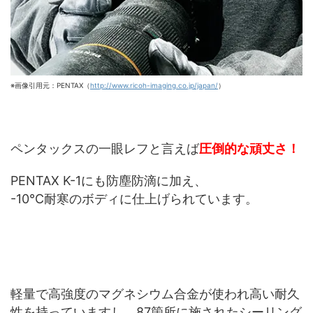
※画像引用元：PENTAX（
http://www.ricoh-imaging.co.jp/japan/
）
ペンタックスの一眼レフと言えば
圧倒的な頑丈さ！
PENTAX K-1にも防塵防滴に加え、
-10℃耐寒のボディに仕上げられています。
軽量で高強度のマグネシウム合金が使われ高い耐久
性を持っていますし、87箇所に施されたシーリング