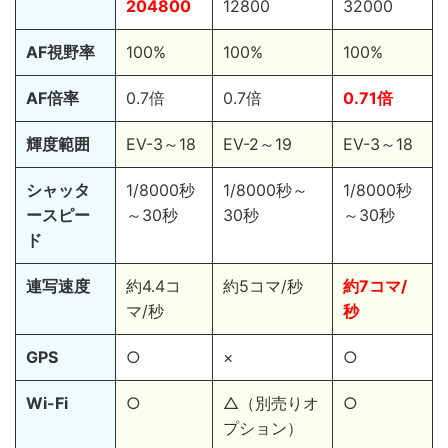
204800
12800
32000
AF視野率
100%
100%
100%
AF倍率
0.7倍
0.7倍
0.71倍
輝度範囲
EV-3～18
EV-2～19
EV-3～18
シャッタ
1/8000秒
1/8000秒～
1/8000秒
ースピー
～30秒
30秒
～30秒
ド
連写速度
約4.4コ
約5コマ/秒
約7コマ/
マ/秒
秒
GPS
○
×
○
Wi-Fi
○
△（別売りオ
○
プション）