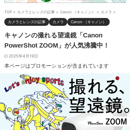
TOP
>
カメラとレンズの記事
>
Canon （キャノン）
>
カメラ
>
カメラとレンズの記事
カメラ
Canon （キャノン）
キャノンの撮れる望遠鏡「Canon
PowerShot ZOOM」が人気沸騰中！
2025年4月19日
本ページはプロモーションが含まれています